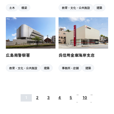
土木
橋梁
教育・文化・公共施設
建築
広島南警察署
呉信用金庫海岸支店
教育・文化・公共施設
建築
事務所・店舗
建築
..
..
1
2
3
4
5
10
.
.