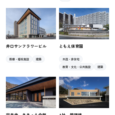
井口サンフラワービル
ともえ保育園
医療・福祉施設
建築
木造・非住宅
教育・文化・公共施設
建築
宝泉寺 ききょう会館
A社 管理棟