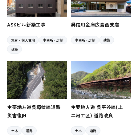
ASKビル新築工事
呉信用金庫広島西支店
集合・個人住宅
事務所・店舗
事務所・店舗
建築
建築
主要地方道呉環状線道路
主要地方道 呉平谷線(上
災害復旧
二河工区) 道路改良
土木
道路
土木
道路