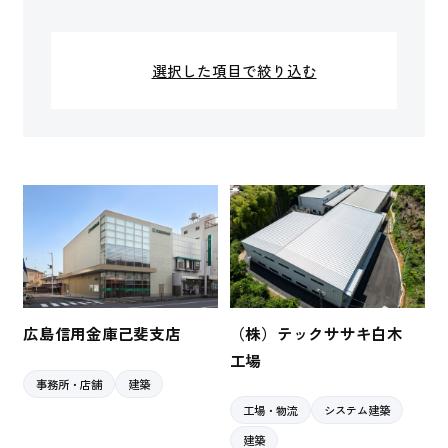
選択した項目で絞り込む
広島信用金庫己斐支店
（株）テックササキ白木
工場
事務所・店舗
建築
工場・物流
システム建築
建築