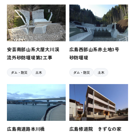
安芸南部山系大屋大川渓
広島西部山系赤土地3号
流外砂防堰堤第2工事
砂防堰堤
ダム・防災
土木
ダム・防災
土木
広島南道路本川橋
広島修道院 きずなの家