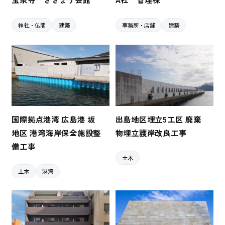
神社・仏閣
建築
事務所・店舗
建築
国際拠点港湾 広島港 坂
出島地区埋立5工区 廃棄
地区 港湾海岸保全施設整
物埋立護岸改良工事
備工事
土木
土木
港湾