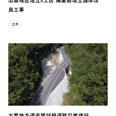
出島地区埋立5工区 廃棄物埋立護岸改
良工事
土木
主要地方道呉環状線道路災害復旧