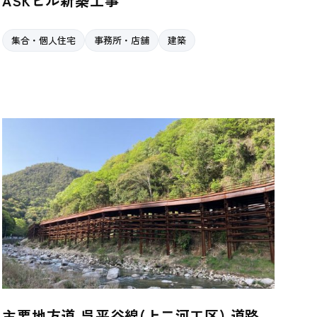
ASKビル新築工事
集合・個人住宅
事務所・店舗
建築
主要地方道 呉平谷線(上二河工区) 道路