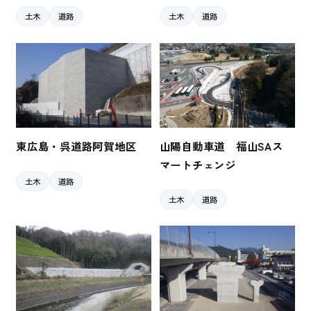
土木
道路
土木
道路
東広島・呉道路阿賀地区
山陽自動車道 福山SAス
マートチェンジ
土木
道路
土木
道路