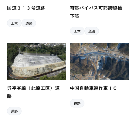
国道３１３号道路
可部バイパス可部跨線橋
下部
土木
道路
土木
道路
呉平谷線（此原工区）道
中国自動車道作東ＩＣ
路
道路
道路