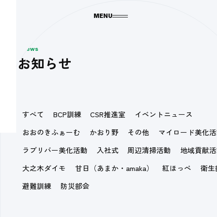
MENU
News
お知らせ
すべて
BCP訓練
CSR推進室
イベントニュース
おおのきふぁーむ
かおり野
その他
マイロード美化活
ラブリバー美化活動
入社式
周辺清掃活動
地域貢献活
大之木ダイモ
甘日（あまか・amaka）
紅ほっぺ
衛生
避難訓練
防災部会